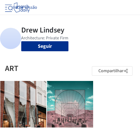
Iniciar sessão
Seguir
ART
Compartilhar