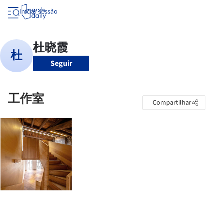
Iniciar sessão
Seguir
工作室
Compartilhar