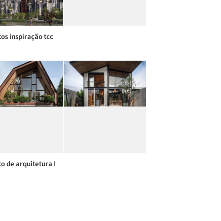
tos inspiração tcc
to de arquitetura I