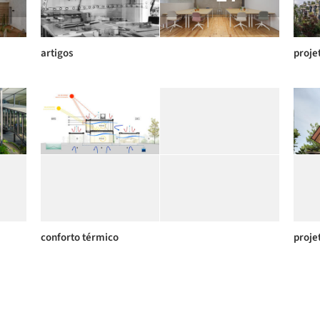
artigos
proje
conforto térmico
proje