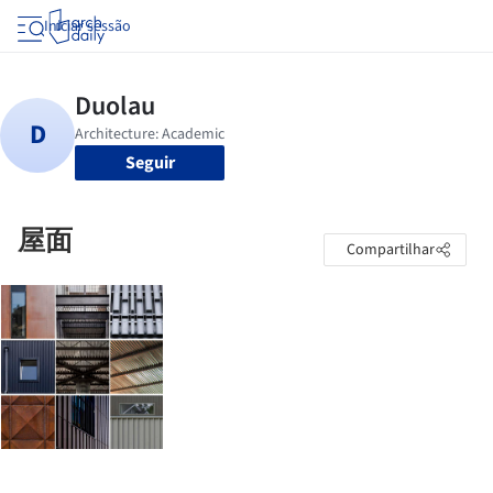
Iniciar sessão
Seguir
屋面
Compartilhar