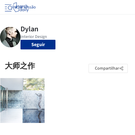
Iniciar sessão
Seguir
大师之作
Compartilhar