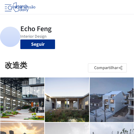
Iniciar sessão
Seguir
改造类
Compartilhar