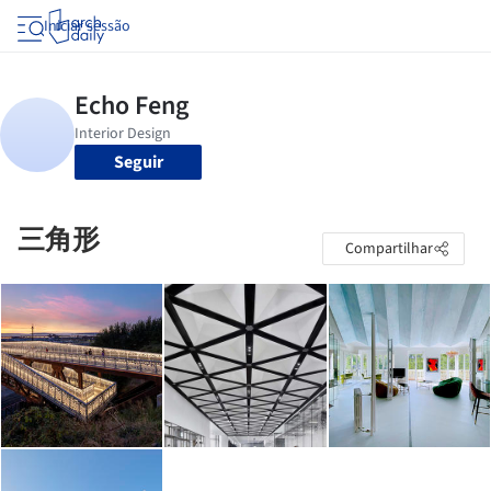
Iniciar sessão
Seguir
三角形
Compartilhar