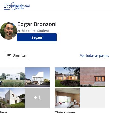
Iniciar sessão
Seguir
Organizar
Ver todas as pastas
+ 1
hvac
Théo compo