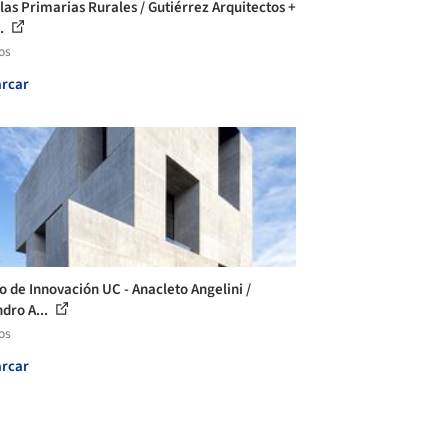
las Primarias Rurales / Gutiérrez Arquitectos +
..
os
rcar
o de Innovación UC - Anacleto Angelini /
ndro A...
os
rcar