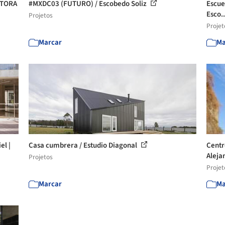
UCTORA
#MXDC03 (FUTURO) / Escobedo Soliz
Escue
Esco.
Projetos
Projet
Marcar
Ma
el |
Casa cumbrera / Estudio Diagonal
Centr
Aleja
Projetos
Projet
Marcar
Ma