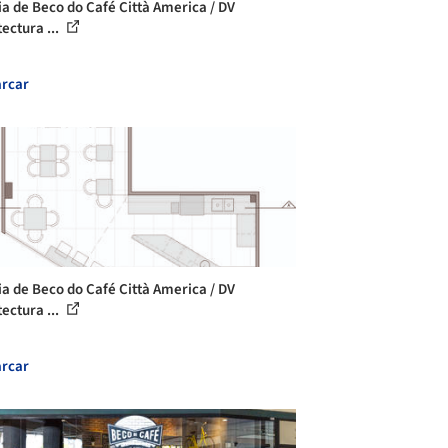
ia de Beco do Café Città America / DV
ectura ...
rcar
ia de Beco do Café Città America / DV
ectura ...
rcar