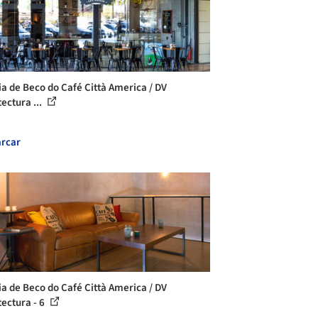
ia de Beco do Café Città America / DV
ectura ...
rcar
ia de Beco do Café Città America / DV
tectura - 6