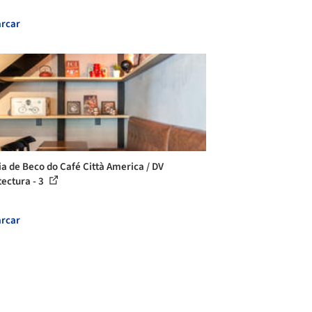
rcar
ia de Beco do Café Città America / DV
tectura - 3
rcar