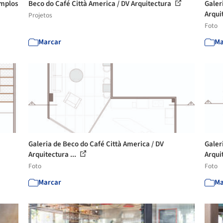
emplos
Beco do Café Città America / DV Arquitectura
Galer
Arquit
Projetos
Foto
Marcar
Ma
Galeria de Beco do Café Città America / DV
Galer
Arquitectura ...
Arquit
Foto
Foto
Marcar
Ma