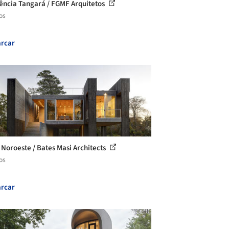
ência Tangará / FGMF Arquitetos
os
rcar
 Noroeste / Bates Masi Architects
os
rcar