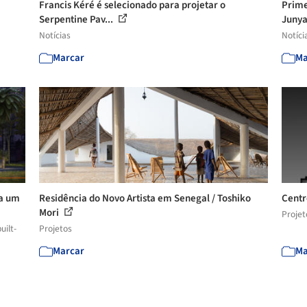
Francis Kéré é selecionado para projetar o
Prime
Serpentine Pav...
Junya 
Notícias
Notíci
Marcar
Ma
ra um
Residência do Novo Artista em Senegal / Toshiko
Centr
Mori
Projet
uilt-
Projetos
Marcar
Ma