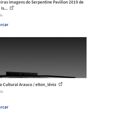
iras imagens do Serpentine Pavilion 2019 de
Is...
as
rcar
o Cultural Arauco / elton_léniz
os
rcar