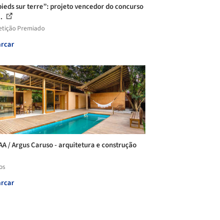
pieds sur terre”: projeto vencedor do concurso
..
tição Premiado
rcar
AA / Argus Caruso - arquitetura e construção
os
rcar