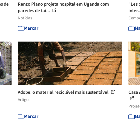
es de
Renzo Piano projeta hospital em Uganda com
“Les 
paredes de tai...
inter.
Notícias
Compe
Marcar
Ma
Adobe: o material reciclável mais sustentável
Casa 
Artigos
Projet
Marcar
Ma