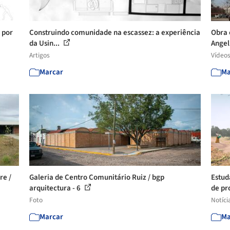
 por
Construindo comunidade na escassez: a experiência
Obra 
da Usin...
Angeli
Artigos
Vídeo
Marcar
Ma
re /
Galeria de Centro Comunitário Ruiz / bgp
Estud
arquitectura - 6
de pro
Foto
Notíci
Marcar
Ma