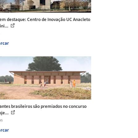
em destaque: Centro de Inovação UC Anacleto
ni...
s
rcar
antes brasileiros são premiados no concurso
je...
as
rcar