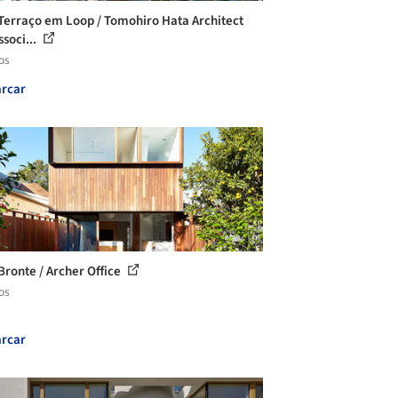
Terraço em Loop / Tomohiro Hata Architect
ssoci...
os
rcar
Bronte / Archer Office
os
rcar