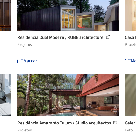
Residência Dual Modern / KUBE architecture
Casa 
Projetos
Projet
Marcar
Ma
Residência Amaranto Tulum / Studio Arquitectos
Galeri
Projetos
Foto