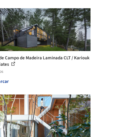
de Campo de Madeira Laminada CLT / Kariouk
iates
os
rcar