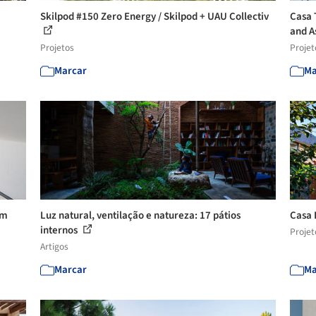
Skilpod #150 Zero Energy / Skilpod + UAU Collectiv
Casa 
and A
Projetos
Projet
Marcar
Ma
om
Luz natural, ventilação e natureza: 17 pátios
Casa 
internos
Projet
Artigos
Marcar
Ma