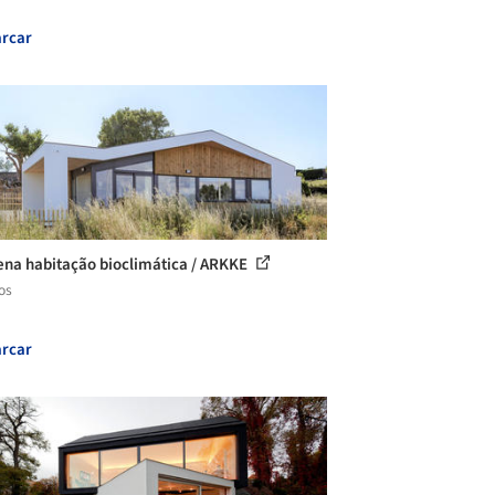
rcar
na habitação bioclimática / ARKKE
os
rcar