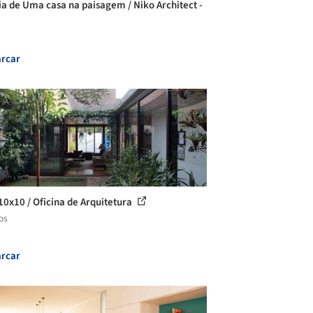
ia de Uma casa na paisagem / Niko Architect -
rcar
10x10 / Oficina de Arquitetura
os
rcar