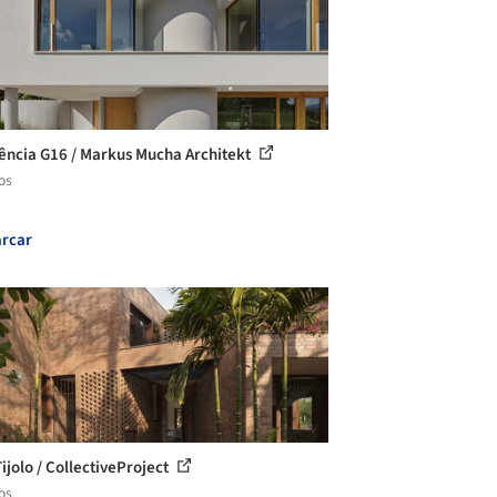
ência G16 / Markus Mucha Architekt
os
rcar
ijolo / CollectiveProject
os