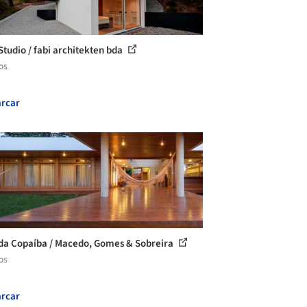
Studio / fabi architekten bda
os
rcar
da Copaíba / Macedo, Gomes & Sobreira
os
rcar