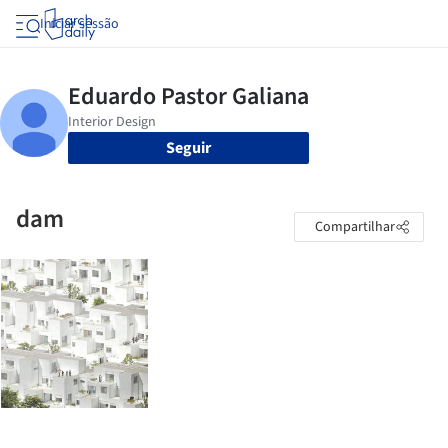
Iniciar sessão
Seguir
dam
Compartilhar