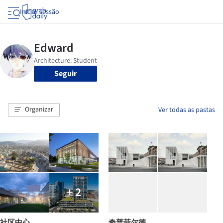
Iniciar sessão
Seguir
Organizar
Ver todas as pastas
+ 2
社区中心
奇普菲尔德