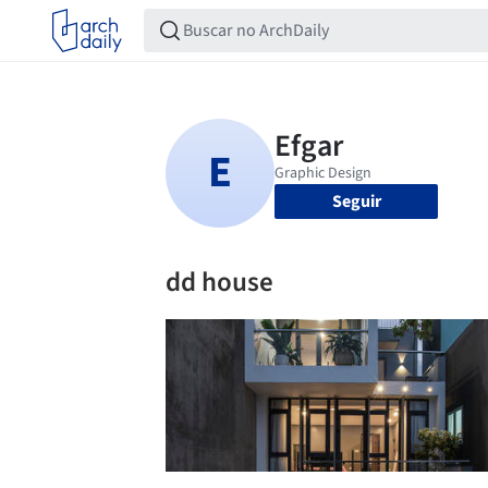
Seguir
dd house