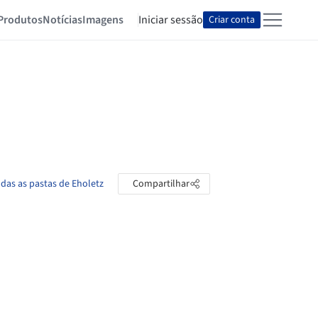
Produtos
Notícias
Imagens
Iniciar sessão
Criar conta
odas as pastas de Eholetz
Compartilhar