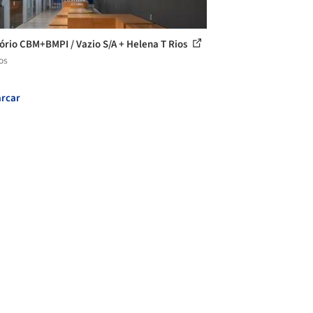
tório CBM+BMPI / Vazio S/A + Helena T Rios
os
rcar