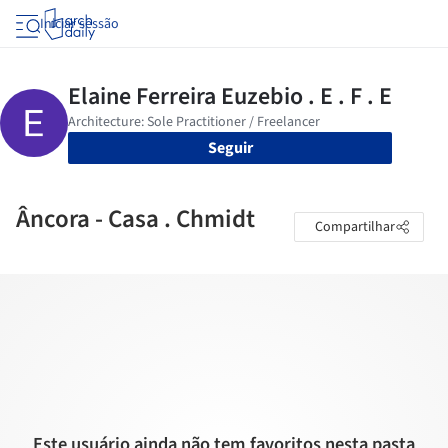
Iniciar sessão
Seguir
Âncora - Casa . Chmidt
Compartilhar
Este usuário ainda não tem favoritos nesta pasta