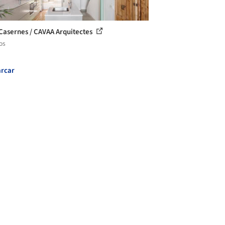
Casernes / CAVAA Arquitectes
os
rcar