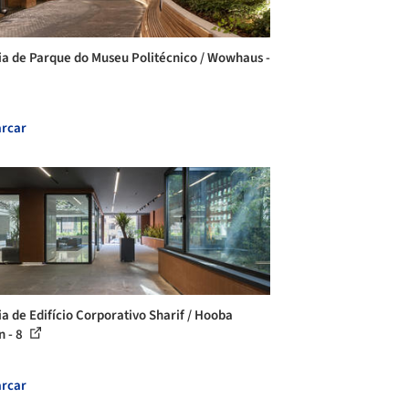
ia de Parque do Museu Politécnico / Wowhaus -
rcar
ia de Edifício Corporativo Sharif / Hooba
n - 8
rcar