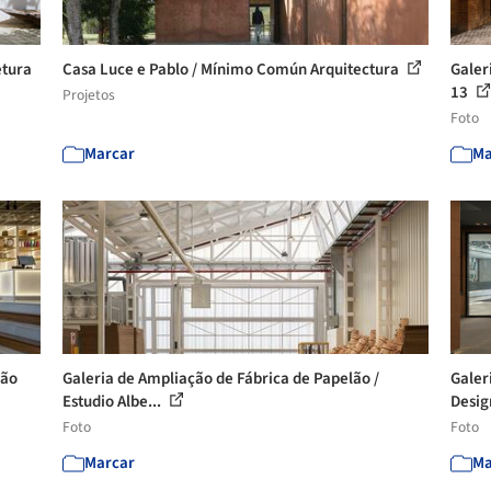
etura
Casa Luce e Pablo / Mínimo Común Arquitectura
Galer
13
Projetos
Foto
Marcar
Ma
mão
Galeria de Ampliação de Fábrica de Papelão /
Galer
Estudio Albe...
Desig
Foto
Foto
Marcar
Ma