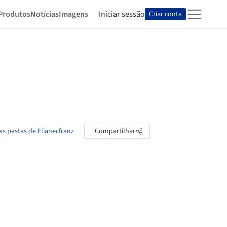
Produtos
Notícias
Imagens
Iniciar sessão
Criar conta
as pastas de Elianecfranz
Compartilhar