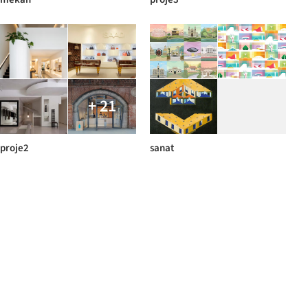
+ 21
proje2
sanat