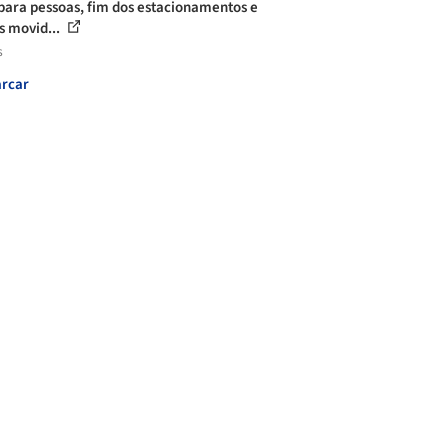
para pessoas, fim dos estacionamentos e
s movid...
s
rcar