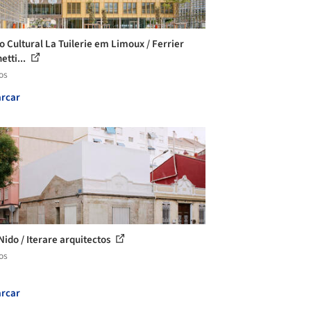
o Cultural La Tuilerie em Limoux / Ferrier
etti...
os
rcar
Nido / Iterare arquitectos
os
rcar