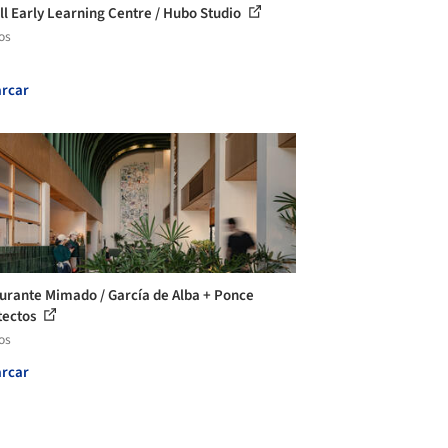
ll Early Learning Centre / Hubo Studio
os
rcar
urante Mimado / García de Alba + Ponce
tectos
os
rcar