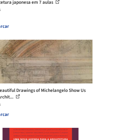
tetura japonesa em 7 aulas
s
rcar
eautiful Drawings of Michelangelo Show Us
rchit...
s
rcar