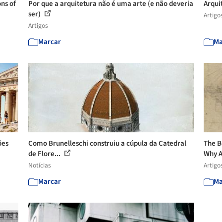
ns of
Por que a arquitetura não é uma arte (e não deveria
Arqui
ser)
Artigo
Artigos
Marcar
Ma
ões
Como Brunelleschi construiu a cúpula da Catedral
The B
de Flore...
Why A
Notícias
Artigo
Marcar
Ma