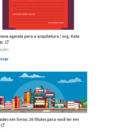
ova agenda para a arquitetura / org. Kate
tt
ações
rcar
dades em livros: 26 títulos para você ler em