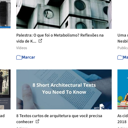
Palestra: O que foi o Metabolismo? Reflexões na
Uma n
vida de K...
Nesbi
Vídeos
Public
Marcar
Ma
oad
8 Textos curtos de arquitetura que você precisa
As ci
conhecer
2018