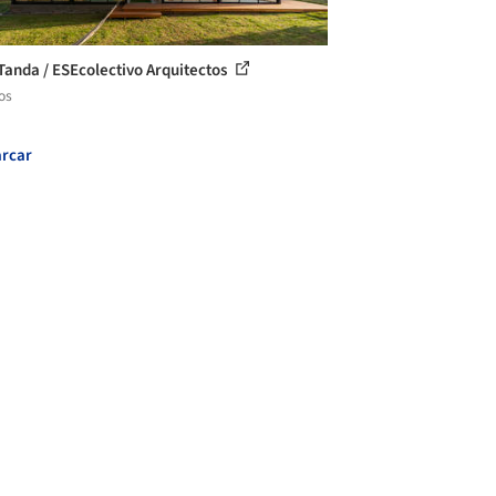
Tanda / ESEcolectivo Arquitectos
os
rcar