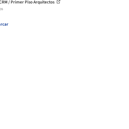
CRM / Primer Piso Arquitectos
os
rcar