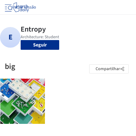
Iniciar sessão
Seguir
big
Compartilhar