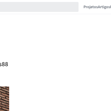
Projetos
Artigos
.s88