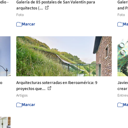
dio -
Galería de 85 postales de San Valentín para
Galer
arquitectos (...
and P
Foto
Foto
Marcar
Ma
so
Arquitecturas soterradas en Iberoamérica: 9
Javie
proyectos que...
crear 
Artigos
Entrev
Marcar
Ma