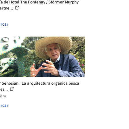
ía de Hotel The Fontenay / Störmer Murphy
artne...
rcar
r Senosian: 'La arquitectura orgánica busca
es...
ista
rcar