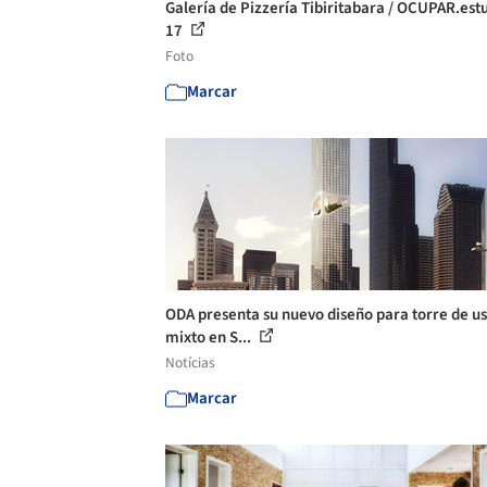
Galería de Pizzería Tibiritabara / OCUPAR.estu
17
Foto
Marcar
ODA presenta su nuevo diseño para torre de u
mixto en S...
Notícias
Marcar