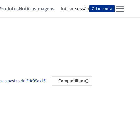
Produtos
Notícias
Imagens
Iniciar sessão
Criar conta
s as pastas de Eric99ax15
Compartilhar