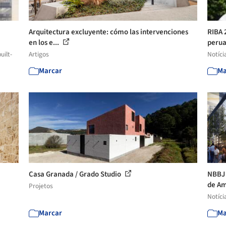
Arquitectura excluyente: cómo las intervenciones
RIBA 
en los e...
perua
uilt-
Artigos
Notíci
Marcar
Ma
Casa Granada / Grado Studio
NBBJ 
de Am
Projetos
Notíci
Marcar
Ma