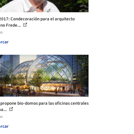
2017: Condecoración para el arquitecto
no Frede...
as
rcar
propone bio-domos para las oficinas centrales
a...
as
rcar