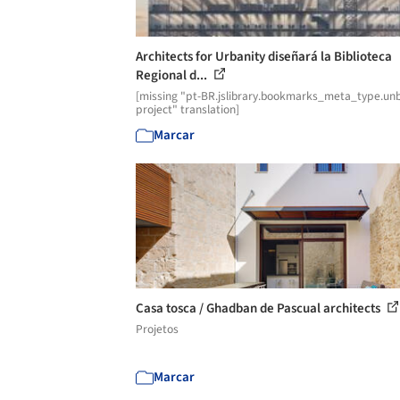
Architects for Urbanity diseñará la Biblioteca
Regional d...
[missing "pt-BR.jslibrary.bookmarks_meta_type.unb
project" translation]
Marcar
Casa tosca / Ghadban de Pascual architects
Projetos
Marcar