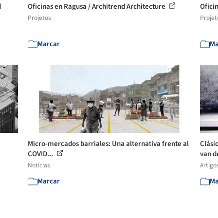
d
Oficinas en Ragusa / Architrend Architecture
Ofici
Projetos
Projet
Marcar
Ma
Micro-mercados barriales: Una alternativa frente al
Clási
COVID...
van de
Notícias
Artigo
Marcar
Ma