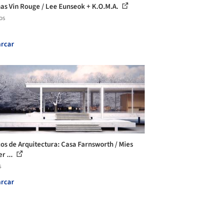
nas Vin Rouge / Lee Eunseok + K.O.M.A.
os
rcar
cos de Arquitectura: Casa Farnsworth / Mies
r ...
s
rcar