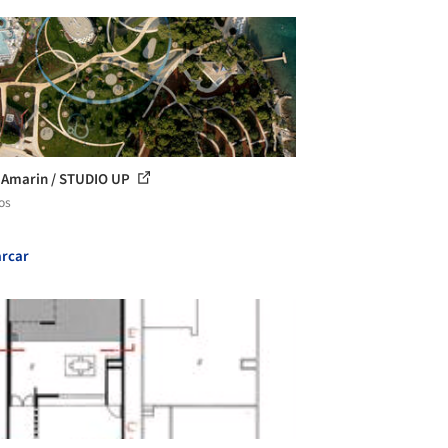
 Amarin / STUDIO UP
os
rcar