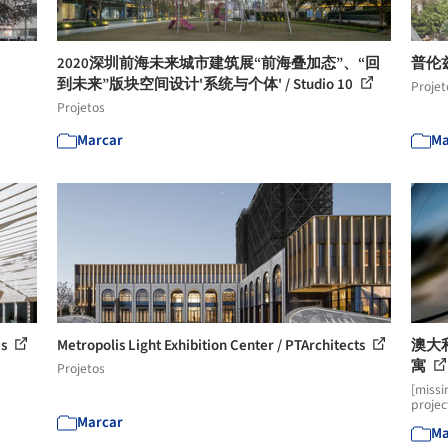
2020深圳前海未来城市建筑展“前海叠加态”、“回
普伦兹港
到未来”版块空间设计'系统与个体' / Studio 10
Projet
Projetos
Marcar
Ma
és
Metropolis Light Exhibition Center / PTArchitects
澳大
寓
Projetos
[missi
projec
Marcar
Ma