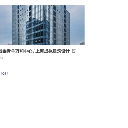
昌鑫青羊万和中心 / 上海成执建筑设计
os
rcar