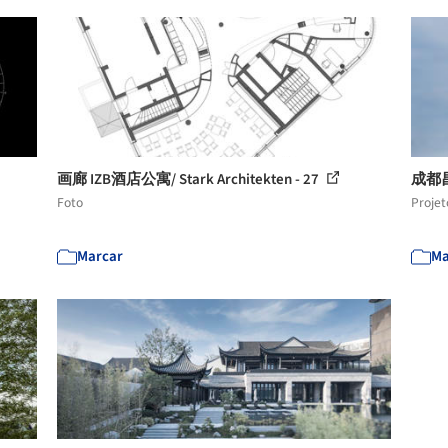
画廊 IZB酒店公寓/ Stark Architekten - 27
成都
Foto
Projet
Marcar
Ma