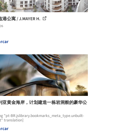
公寓 / J.MAYER H.
os
rcar
利亚黄金海岸，计划建造一栋岩洞般的豪华公
ng "pt-BR.jslibrary.bookmarks_meta_type.unbuilt-
t" translation]
rcar