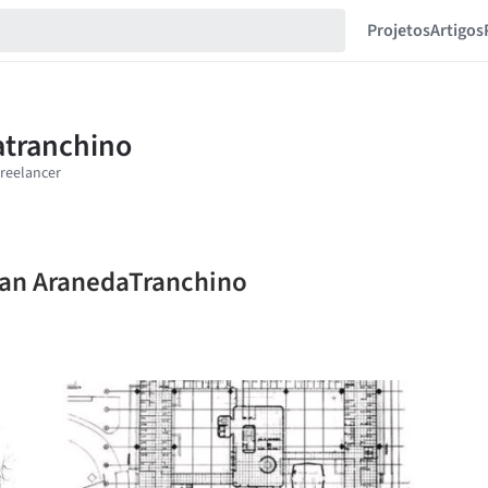
Projetos
Artigos
ban AranedaTranchino