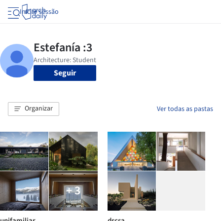
Iniciar sessão
Seguir
Organizar
Ver todas as pastas
+ 3
unifamiliar
dscsa