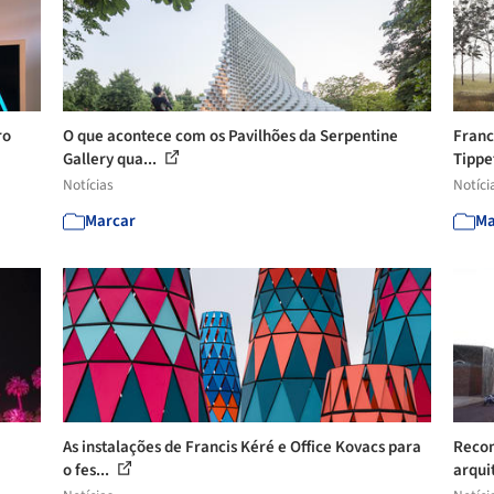
ro
O que acontece com os Pavilhões da Serpentine
Franc
Gallery qua...
Tippet
Notícias
Notíci
Marcar
Ma
As instalações de Francis Kéré e Office Kovacs para
Recon
o fes...
arquit