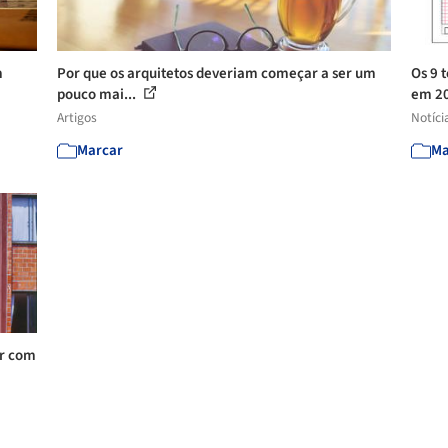
m
Por que os arquitetos deveriam começar a ser um
Os 9 
pouco mai...
em 2
Artigos
Notíci
Marcar
Ma
ar com