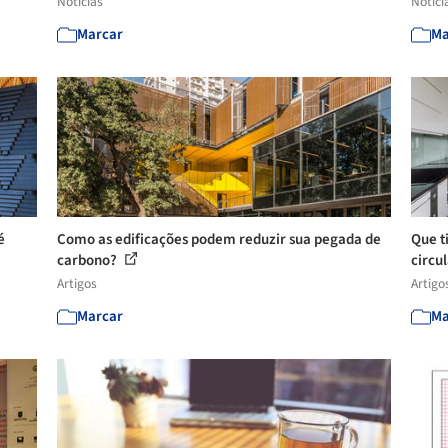
Notícias
Notíci
Marcar
Ma
é
Como as edificações podem reduzir sua pegada de
Que ti
carbono?
circu
Artigos
Artigo
Marcar
Ma