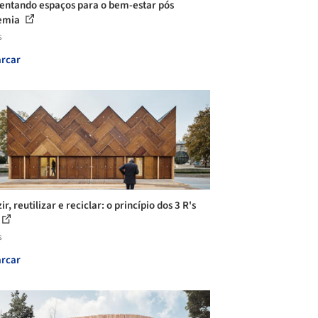
entando espaços para o bem-estar pós
emia
s
rcar
r, reutilizar e reciclar: o princípio dos 3 R's
s
rcar