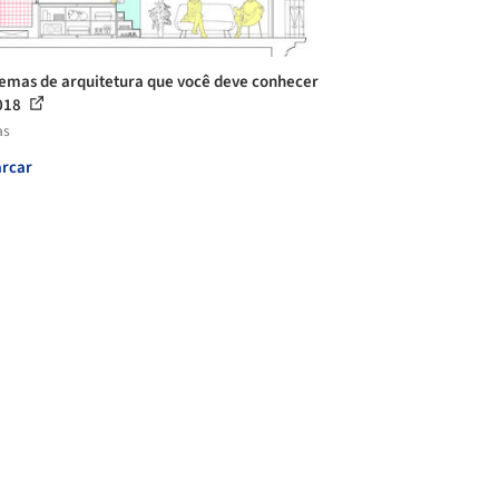
temas de arquitetura que você deve conhecer
018
as
rcar