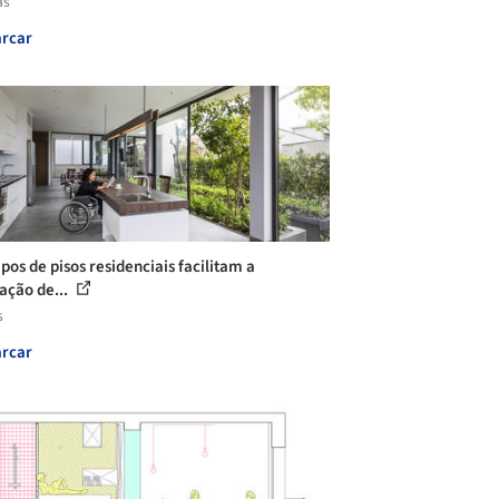
as
rcar
pos de pisos residenciais facilitam a
lação de...
s
rcar