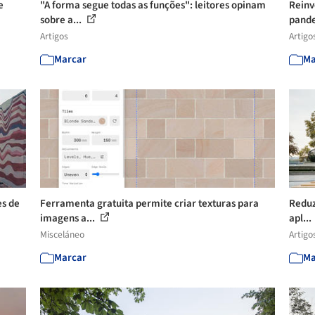
e
"A forma segue todas as funções": leitores opinam
Reinv
sobre a...
pand
Artigos
Artigo
Marcar
Ma
es de
Ferramenta gratuita permite criar texturas para
Reduzi
imagens a...
apl...
Misceláneo
Artigo
Marcar
Ma