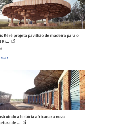
is Kéré projeta pavilhão de madeira para o
 Ri...
as
rcar
struindo a história africana: a nova
etura de ...