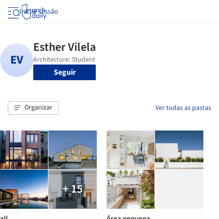
Iniciar sessão
Seguir
Organizar
Ver todas as pastas
+ 15
all
Área pequena