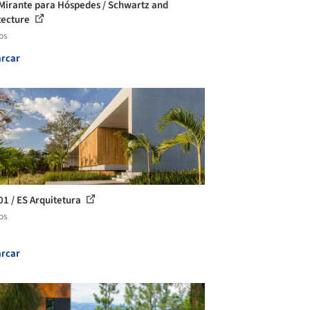
Mirante para Hóspedes / Schwartz and
tecture
os
rcar
01 / ES Arquitetura
os
rcar