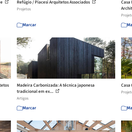
re
Refúgio / Piacesi Arquitetos Associados
Casa 
Archi
Projetos
Projet
Marcar
Ma
tetos
Madeira Carbonizada: A técnica japonesa
Casa 
tradicional em ex...
Projet
Artigos
Marcar
Ma