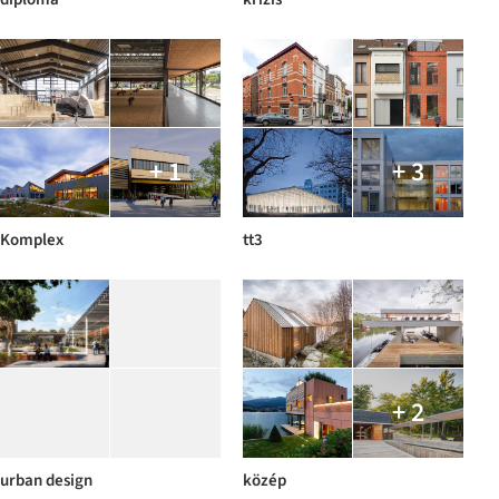
+ 1
+ 3
Komplex
tt3
+ 2
urban design
közép