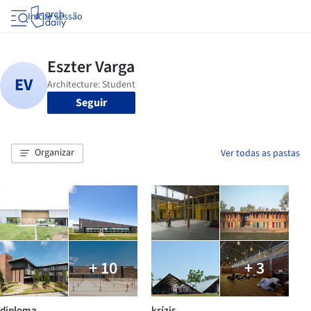
Iniciar sessão
Seguir
Organizar
Ver todas as pastas
+ 10
+ 3
diploma
krízis