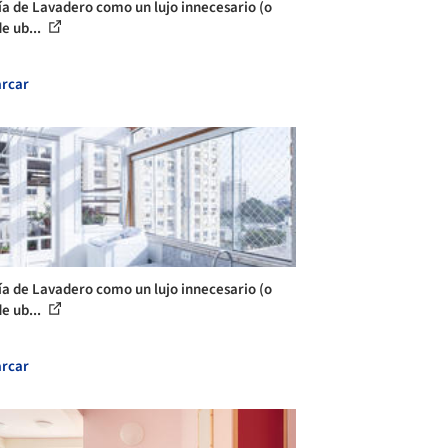
ía de Lavadero como un lujo innecesario (o
e ub...
rcar
ía de Lavadero como un lujo innecesario (o
e ub...
rcar