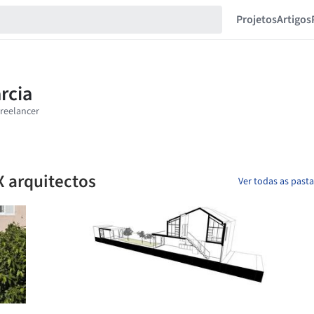
Projetos
Artigos
X arquitectos
Ver todas as past