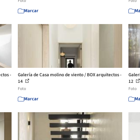
Foto
Foto
Marcar
Ma
ctos -
Galería de Casa molino de viento / BOX arquitectos -
Galer
14
12
Foto
Foto
Marcar
Ma