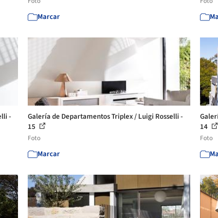
Foto
Foto
Marcar
Ma
li -
Galería de Departamentos Triplex / Luigi Rosselli -
Galer
15
14
Foto
Foto
Marcar
Ma