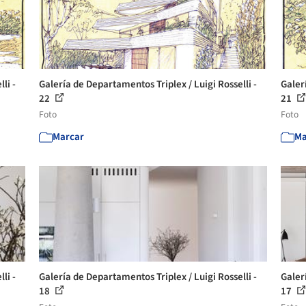
li -
Galería de Departamentos Triplex / Luigi Rosselli -
Galer
22
21
Foto
Foto
Marcar
Ma
li -
Galería de Departamentos Triplex / Luigi Rosselli -
Galer
18
17