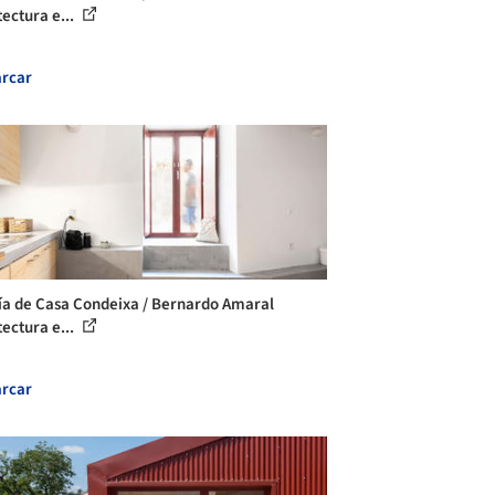
tectura e...
rcar
ía de Casa Condeixa / Bernardo Amaral
tectura e...
rcar