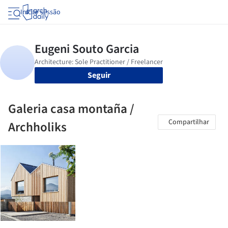
Iniciar sessão
Seguir
Galeria casa montaña /
Compartilhar
Archholiks