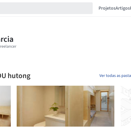
Projetos
Artigos
OU hutong
Ver todas as past