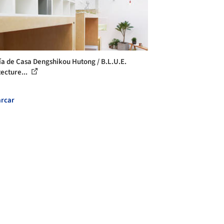
ía de Casa Dengshikou Hutong / B.L.U.E.
tecture...
rcar