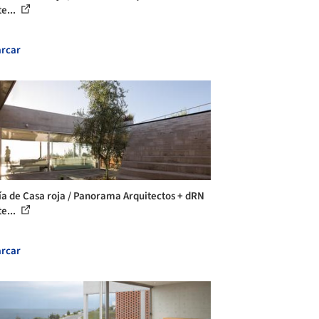
e...
rcar
ía de Casa roja / Panorama Arquitectos + dRN
e...
rcar