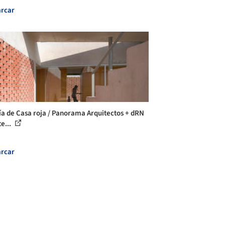
rcar
ía de Casa roja / Panorama Arquitectos + dRN
e...
rcar