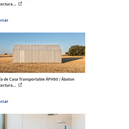
tectura...
rcar
ía de Casa Transportable ÁPH80 / Ábaton
tectura...
rcar